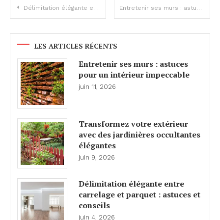
Navigation
Délimitation élégante entre carrelage et parquet : astuces et conseils
Entretenir ses murs : astuces pour un intérieur impeccable
de
l’article
LES ARTICLES RÉCENTS
Entretenir ses murs : astuces
pour un intérieur impeccable
juin 11, 2026
Transformez votre extérieur
avec des jardinières occultantes
élégantes
juin 9, 2026
Délimitation élégante entre
carrelage et parquet : astuces et
conseils
juin 4, 2026